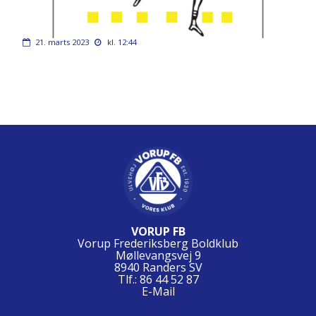
21. marts 2023
kl. 12:44
VORUP FB
Vorup Frederiksberg Boldklub
Møllevangsvej 9
8940 Randers SV
Tlf.: 86 44 52 87
E-Mail