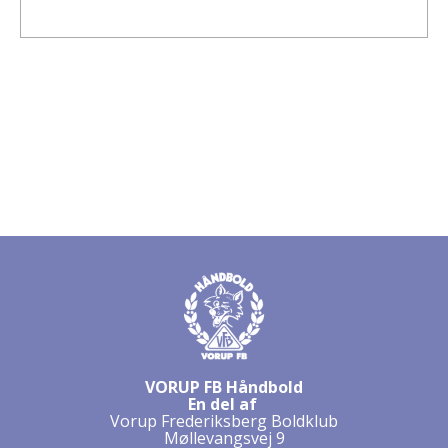
VORUP FB Håndbold
En del af
Vorup Frederiksberg Boldklub
Møllevangsvej 9