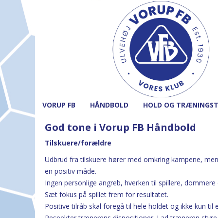
VORUP FB
HÅNDBOLD
HOLD OG TRÆNINGST
God tone i Vorup FB Håndbold
Tilskuere/forældre
Udbrud fra tilskuere hører med omkring kampene, men al
en positiv måde.
Ingen personlige angreb, hverken til spillere, dommere 
Sæt fokus på spillet frem for resultatet.
Positive tilråb skal foregå til hele holdet og ikke kun til e
Respekter trænerens dispositioner. Lad træneren styre 