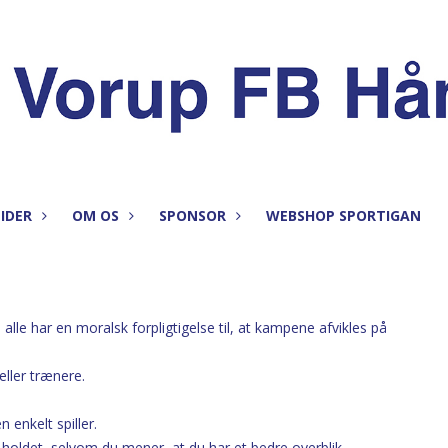
IDER
OM OS
SPONSOR
WEBSHOP SPORTIGAN
le har en moralsk forpligtigelse til, at kampene afvikles på
eller trænere.
n enkelt spiller.
holdet, selvom du mener, at du har et bedre overblik.